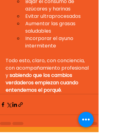
Bajar el consumo de 
azúcares y harinas
Evitar ultraprocesados
Aumentar las grasas 
saludables
Incorporar el ayuno 
intermitente
Todo esto, claro, con conciencia, 
con acompañamiento profesional 
y 
sabiendo que los cambios 
verdaderos empiezan cuando 
entendemos el porqué
.