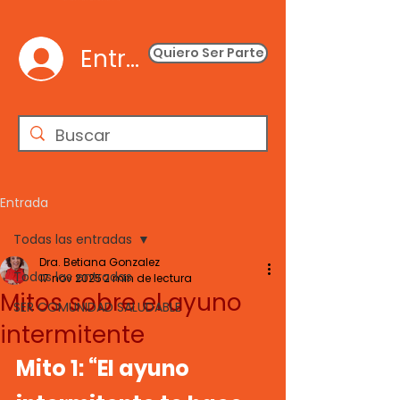
Entrar
Quiero Ser Parte
Entrada
Todas las entradas
Dra. Betiana Gonzalez
Todas las entradas
17 nov 2025
2 min de lectura
Mitos sobre el ayuno
SER COMUNIDAD SALUDABLE
intermitente
Mito 1: “El ayuno 