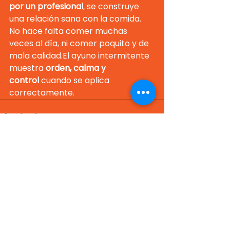
por un profesional
, se construye 
una relación sana con la comida.
No hace falta comer muchas 
veces al día, ni comer poquito y de 
mala calidad.El ayuno intermitente 
muestra 
orden, calma y 
control
 cuando se aplica 
correctamente.
Ver todo
Entradas recientes